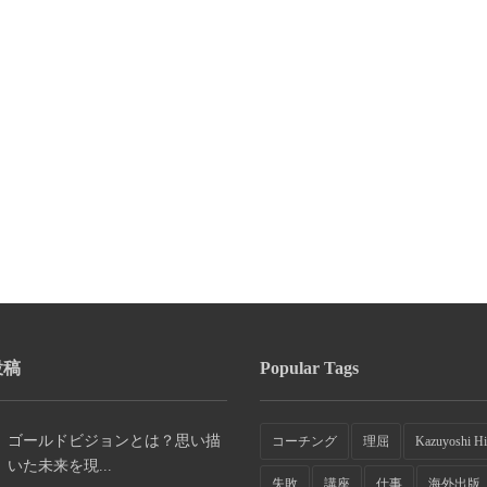
投稿
Popular Tags
ゴールドビジョンとは？思い描
コーチング
理屈
Kazuyoshi Hi
いた未来を現...
失敗
講座
仕事
海外出版