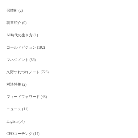
習慣術
(2)
著書紹介
(9)
AI時代の生き方
(1)
ゴールドビジョン
(192)
マネジメント
(86)
久野つれづれノート
(723)
対談特集
(2)
フィードフォワード
(48)
ニュース
(11)
English
(54)
CEOコーチング
(14)