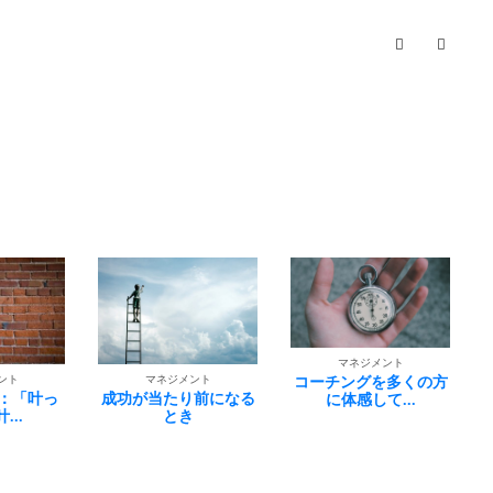
マネジメント
マネジメント
ント
コーチングを多くの方
思い出す過酷な日々
り前になる
に体感して...
き