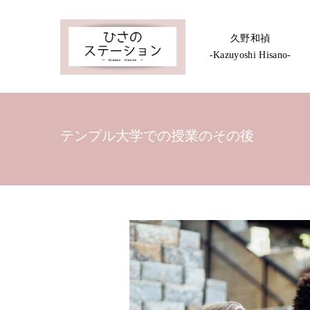
久野和禎
-Kazuyoshi Hisano-
テンプル大学での授業のその後