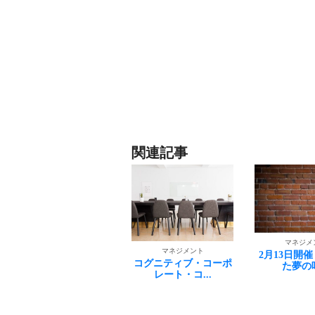
関連記事
マネジメント
マネジメ
マネジメント
2月13日開催：「叶っ
成功が当た
コグニティブ・コーポ
た夢の叶...
と
レート・コ...