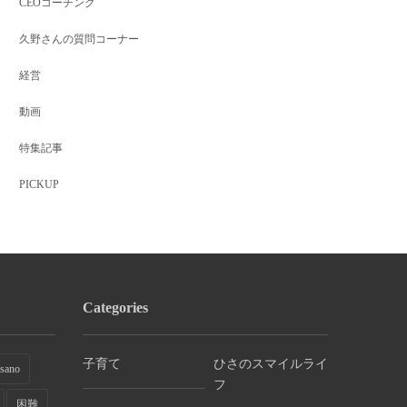
CEOコーチング
久野さんの質問コーナー
経営
動画
特集記事
PICKUP
Categories
子育て
ひさのスマイルライ
sano
フ
困難