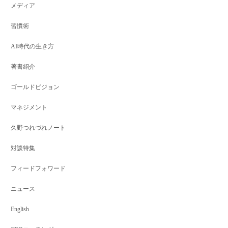
メディア
習慣術
AI時代の生き方
著書紹介
ゴールドビジョン
マネジメント
久野つれづれノート
対談特集
フィードフォワード
マネジメント
マネジメント
マネジメント
2月13日開催：「叶っ
成功が当たり前
ニュース
コグニティブ・コーポ
た夢の叶...
とき
レート・コ...
English