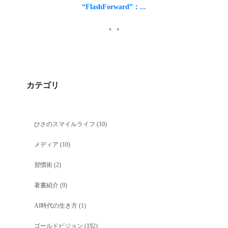
“FlashForward”：...
‹
›
カテゴリ
ひさのスマイルライフ
(10)
メディア
(10)
習慣術
(2)
著書紹介
(9)
AI時代の生き方
(1)
ゴールドビジョン
(192)