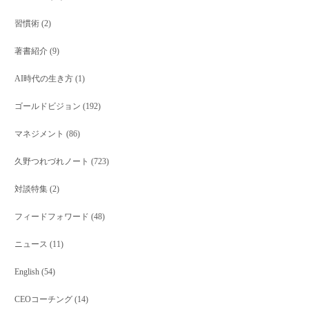
習慣術
(2)
著書紹介
(9)
AI時代の生き方
(1)
ゴールドビジョン
(192)
マネジメント
(86)
久野つれづれノート
(723)
対談特集
(2)
フィードフォワード
(48)
ニュース
(11)
English
(54)
CEOコーチング
(14)