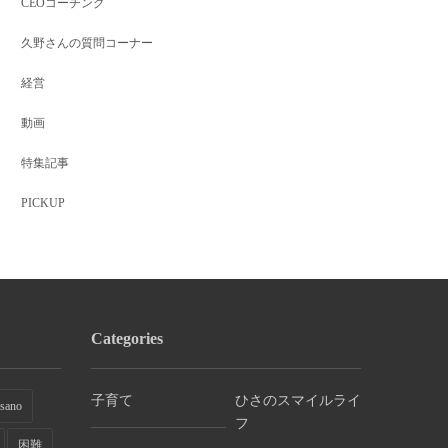
CEOコーチング
久野さんの質問コーナー
経営
動画
特集記事
PICKUP
Categories
子育て
ひさのスマイルライ
sano
フ
困難