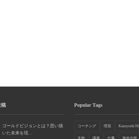
投稿
Popular Tags
ゴールドビジョンとは？思い描
コーチング
理屈
Kazuyoshi Hi
いた未来を現...
失敗
講座
仕事
海外出版