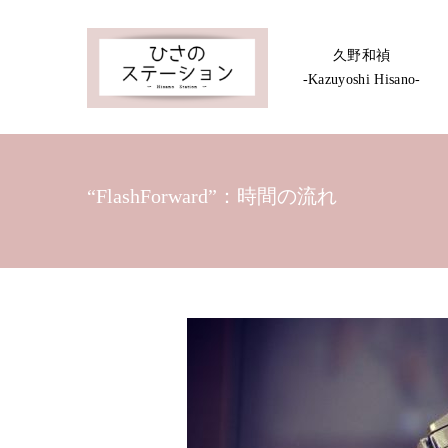
久野和禎
-Kazuyoshi Hisano-
“FlashForward”：時間の流れ