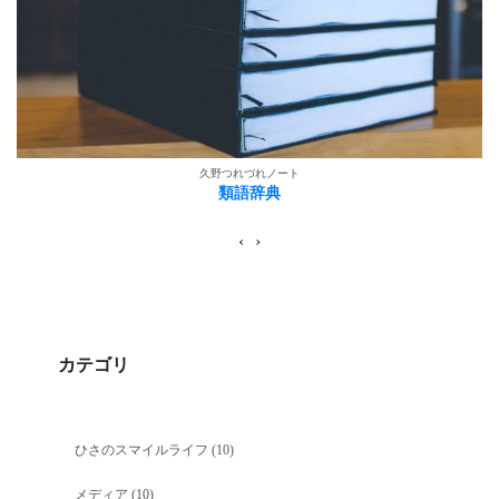
久野つれづれノート
類語辞典
‹
›
カテゴリ
ひさのスマイルライフ
(10)
メディア
(10)