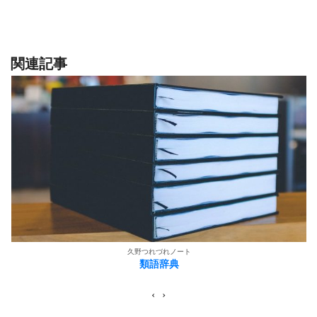
関連記事
久野つれづれノート
類語辞典
‹
›