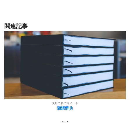
関連記事
久野つれづれノート
類語辞典
‹
›