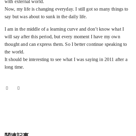
with external world.
Now, my life is changing everyday. I still got so many things to
say but was about to sunk in the daily life.
I am in the middle of a learning curve and don’t know what I
will say after this period, but every moment I have my own
thought and can express them. So I better continue speaking to
the world.
It should be interesting to see what I was saying in 2011 after a
long time.
関連記事