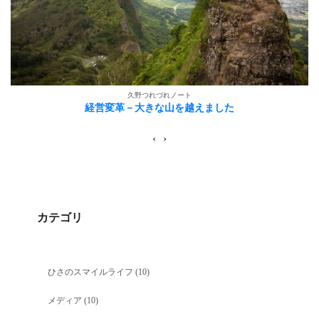
久野つれづれノート
経営変革－大きな山を越えました
‹
›
カテゴリ
ひさのスマイルライフ
(10)
メディア
(10)