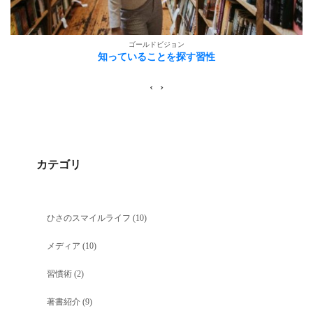
ゴールドビジョン
知っていることを探す習性
‹
›
カテゴリ
ひさのスマイルライフ
(10)
メディア
(10)
習慣術
(2)
著書紹介
(9)