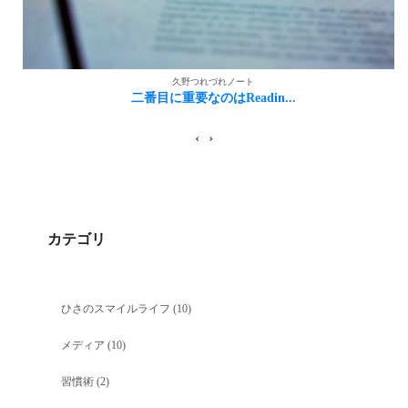
久野つれづれノート
二番目に重要なのはReadin...
‹
›
カテゴリ
ひさのスマイルライフ
(10)
メディア
(10)
習慣術
(2)