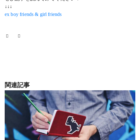
↓↓↓
ex boy friends & girl friends
関連記事