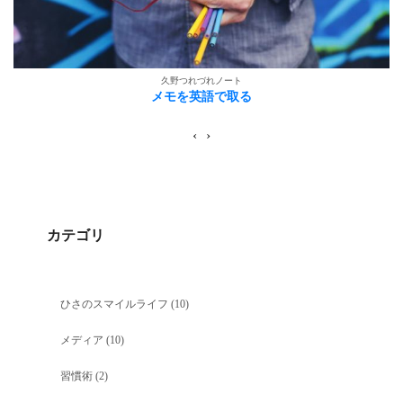
久野つれづれノート
メモを英語で取る
‹
›
カテゴリ
ひさのスマイルライフ
(10)
メディア
(10)
習慣術
(2)