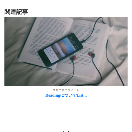
関連記事
久野つれづれノート
ReadingについでList...
‹
›