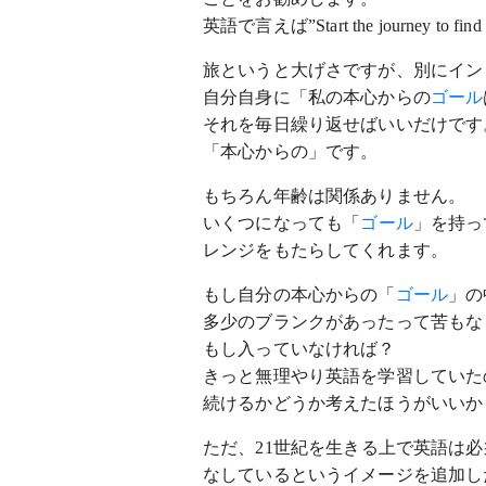
英語で言えば”Start the journey to f
旅というと大げさですが、別にイン
自分自身に「私の本心からの
ゴール
それを毎日繰り返せばいいだけです
「本心からの」です。
もちろん年齢は関係ありません。
いくつになっても「
ゴール
」を持っ
レンジをもたらしてくれます。
もし自分の本心からの「
ゴール
」の
多少のブランクがあったって苦もな
もし入っていなければ？
きっと無理やり英語を学習していた
続けるかどうか考えたほうがいいか
ただ、21世紀を生きる上で英語は
なしているというイメージを追加し