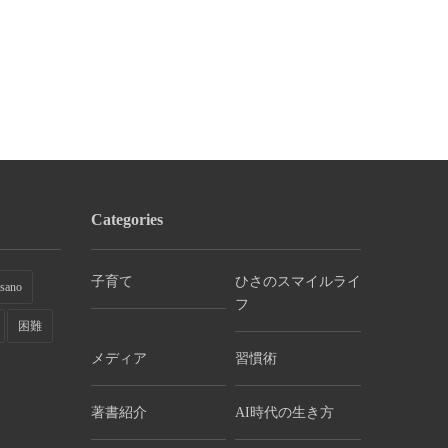
久野つれづれノート
久野つれづれノ
ReadingについでList...
英文の職務経歴
ゴールドビジョン
く
「あがり症」でも怖が
らなくてい...
Categories
子育て
ひさのスマイルライ
sano
フ
困難
メディア
習慣術
著書紹介
AI時代の生き方