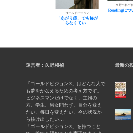
久野つれづれノート
久野つれづ
ReadingについでList...
英文の職務
ゴールドビジョン
く
「あがり症」でも怖が
らなくてい...
運営者：久野和禎
最新の
「ゴールドビジョン®」はどんな人で
も夢をかなえるための考え方です。
ビジネスマンだけでなく、主婦の
方、学生、男女問わず、自分を変え
たい、毎日を変えたい、今の状況か
ら抜け出したい…
「ゴールドビジョン®」を持つこと