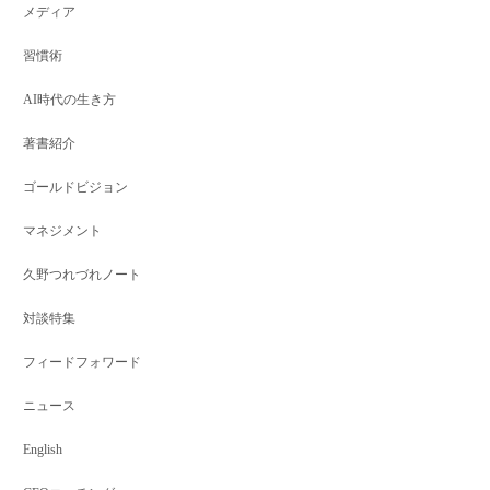
メディア
習慣術
AI時代の生き方
著書紹介
ゴールドビジョン
マネジメント
久野つれづれノート
対談特集
フィードフォワード
ニュース
English