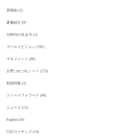
習慣術
(2)
著書紹介
(9)
AI時代の生き方
(1)
ゴールドビジョン
(192)
マネジメント
(86)
久野つれづれノート
(723)
対談特集
(2)
フィードフォワード
(48)
ニュース
(11)
English
(54)
CEOコーチング
(14)