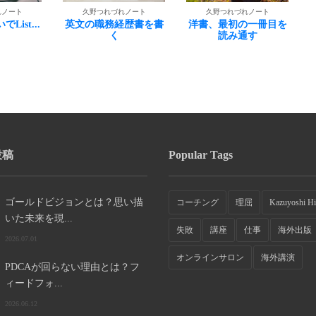
れノート
久野つれづれノート
久野つれづれノート
経歴書を書
洋書、最初の一冊目を
こんなときだけど、少
読み通す
しずつ
投稿
Popular Tags
ゴールドビジョンとは？思い描
コーチング
理屈
Kazuyoshi Hi
いた未来を現...
失敗
講座
仕事
海外出版
2026.07.01
オンラインサロン
海外講演
PDCAが回らない理由とは？フ
ィードフォ...
2026.06.12