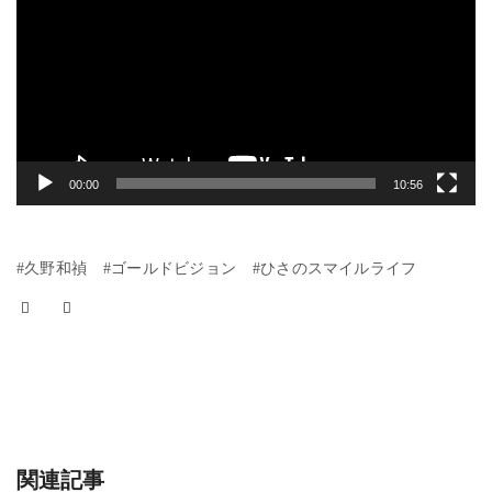
プ
レ
ー
ヤ
ー
00:00
10:56
#久野和禎
#ゴールドビジョン
#ひさのスマイルライフ
関連記事