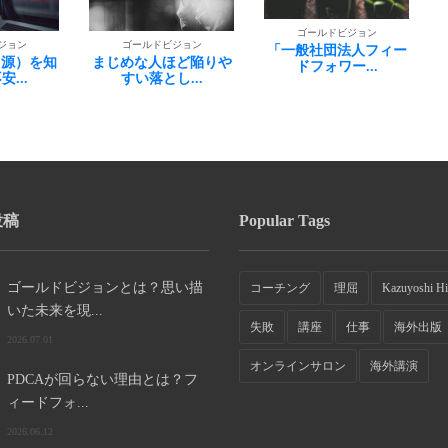
ゴールドビジョン
ゴールドビジョン
ジョン
「一般社団法人フィー
未来を先に考える
ほど陥りや
ドフォワー...
...
投稿
Popular Tags
ゴールドビジョンとは？思い描
コーチング
理屈
Kazuyoshi Hi
いた未来を現...
失敗
講座
仕事
海外出版
2026.07.01
オンラインサロン
海外講演
PDCAが回らない理由とは？フ
ィードフォ...
2026.06.12