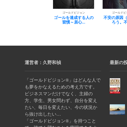
ゴールドビジョン
ゴールドビ
ゴールドビジョン
ゴールを達成する人の
まじめな人
不安の原因（源）を知
習慣～居心...
すい落とし
ろう。不安...
運営者：久野和禎
最新の
「ゴールドビジョン®」はどんな人で
も夢をかなえるための考え方です。
ビジネスマンだけでなく、主婦の
方、学生、男女問わず、自分を変え
たい、毎日を変えたい、今の状況か
ら抜け出したい…
「ゴールドビジョン®」を持つこと