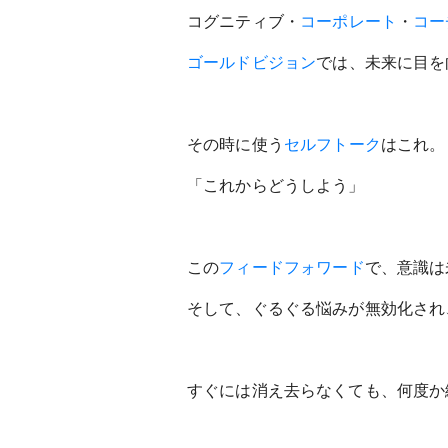
コグニティブ・
コーポレート
・
コー
ゴールドビジョン
では、未来に目を
その時に使う
セルフトーク
はこれ。
「これからどうしよう」
この
フィードフォワード
で、意識は
そして、ぐるぐる悩みが無効化され
すぐには消え去らなくても、何度か