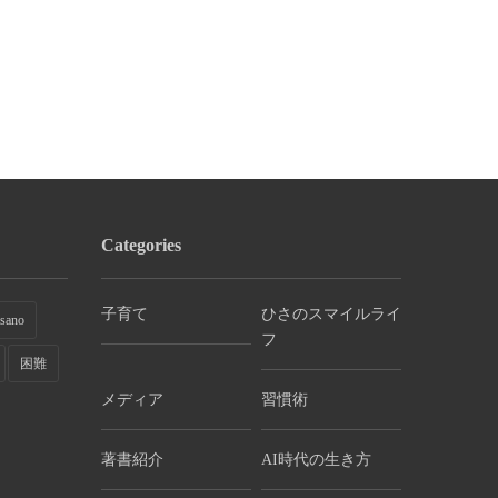
ゴールドビジョン
ゴールドビジョ
ゴールドビジョン
ゴールを達成する人の
まじめな人ほど
不安の原因（源）を知
習慣～居心...
すい落とし..
ろう。不安...
Categories
子育て
ひさのスマイルライ
sano
フ
困難
メディア
習慣術
著書紹介
AI時代の生き方