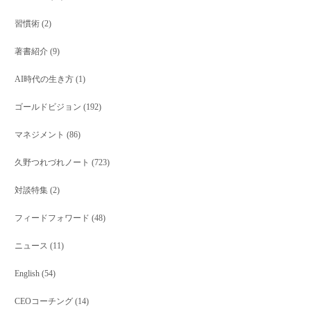
習慣術
(2)
著書紹介
(9)
AI時代の生き方
(1)
ゴールドビジョン
(192)
マネジメント
(86)
久野つれづれノート
(723)
対談特集
(2)
フィードフォワード
(48)
ニュース
(11)
English
(54)
CEOコーチング
(14)