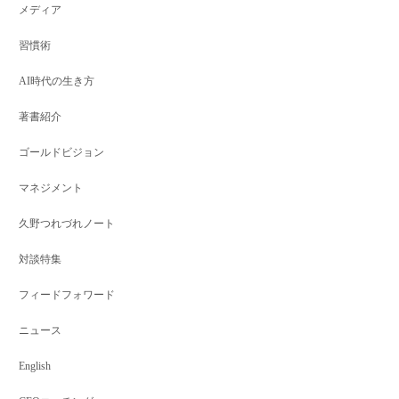
メディア
習慣術
AI時代の生き方
著書紹介
ゴールドビジョン
マネジメント
久野つれづれノート
対談特集
フィードフォワード
ニュース
English