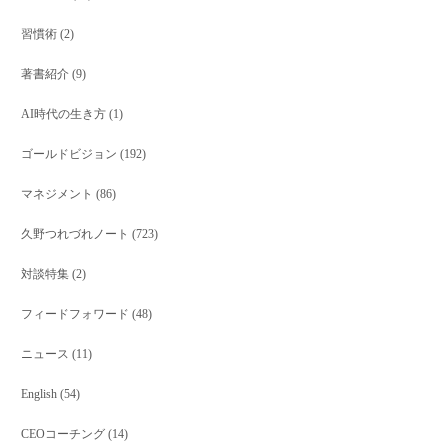
習慣術
(2)
著書紹介
(9)
AI時代の生き方
(1)
ゴールドビジョン
(192)
マネジメント
(86)
久野つれづれノート
(723)
対談特集
(2)
フィードフォワード
(48)
ニュース
(11)
English
(54)
CEOコーチング
(14)