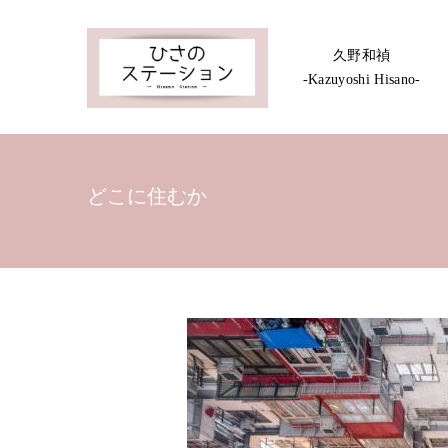
久野和禎
-Kazuyoshi Hisano-
どこに住むか