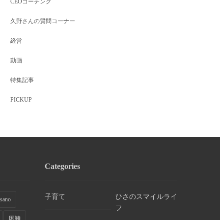
CEOコーチング
久野さんの質問コーナー
経営
動画
特集記事
PICKUP
Categories
子育て
ひさのスマイルライ
sano
フ
困難