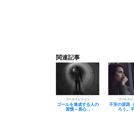
関連記事
ゴールドビジョン
ゴールドビ
ゴールドビジョン
ゴールを達成する人の
ついに発売
不安の原因（源）を知
習慣～居心...
す。成功す
ろう。不安...