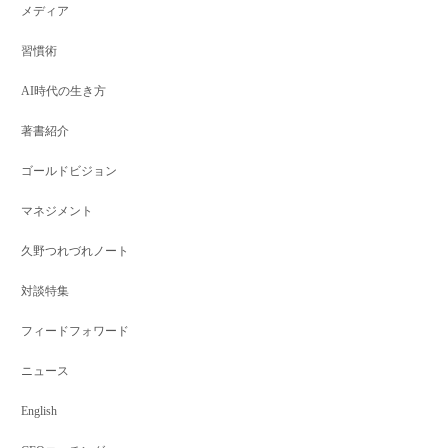
メディア
習慣術
AI時代の生き方
著書紹介
ゴールドビジョン
マネジメント
久野つれづれノート
対談特集
フィードフォワード
ゴールドビジョン
ゴールドビジョ
ゴールドビジョン
ゴールを達成する人の
ついに発売と
不安の原因（源）を知
習慣～居心...
す。成功する.
ろう。不安...
ニュース
English