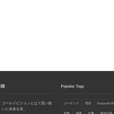
投稿
Popular Tags
ゴールドビジョンとは？思い描
コーチング
理屈
Kazuyoshi Hi
いた未来を現...
失敗
講座
仕事
海外出版