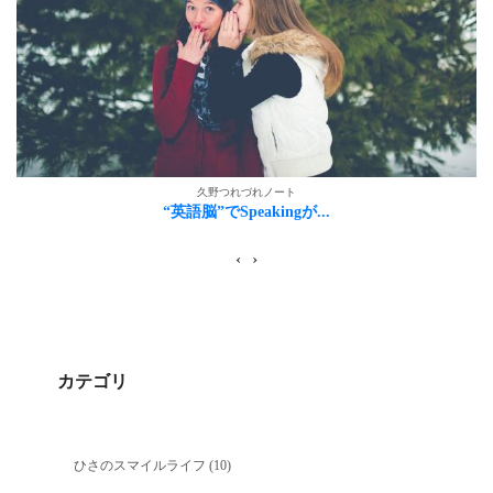
久野つれづれノート
“英語脳”でSpeakingが...
‹
›
カテゴリ
ひさのスマイルライフ
(10)