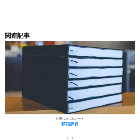
関連記事
久野つれづれノート
類語辞典
‹
›