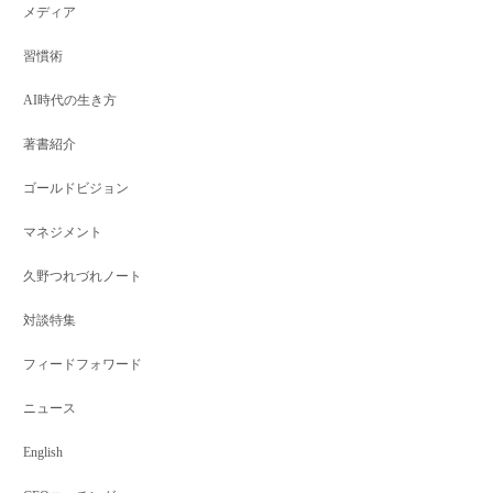
メディア
習慣術
AI時代の生き方
著書紹介
ゴールドビジョン
マネジメント
久野つれづれノート
対談特集
フィードフォワード
ニュース
English