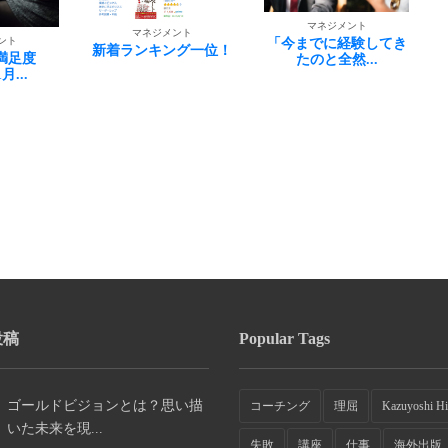
マネジメント
マネジメント
ント
「今までに経験してき
思い出す過酷な日々
ング一位！
たのと全然...
投稿
Popular Tags
ゴールドビジョンとは？思い描
コーチング
理屈
Kazuyoshi Hi
いた未来を現...
失敗
講座
仕事
海外出版