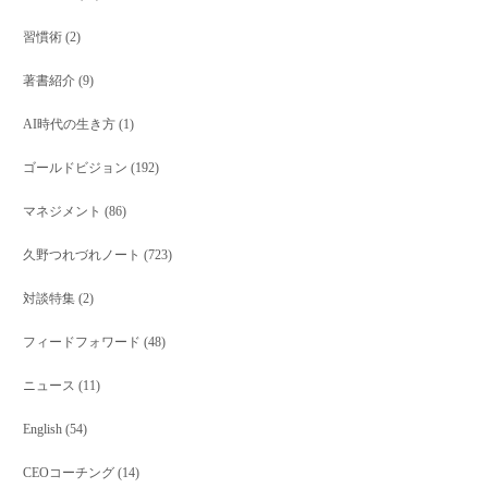
習慣術
(2)
著書紹介
(9)
AI時代の生き方
(1)
ゴールドビジョン
(192)
マネジメント
(86)
久野つれづれノート
(723)
対談特集
(2)
フィードフォワード
(48)
ニュース
(11)
English
(54)
CEOコーチング
(14)