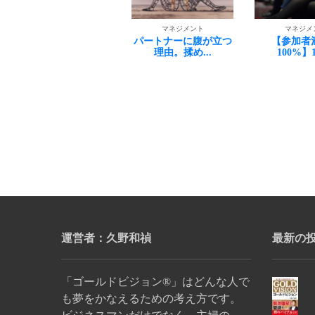
マネジメ
マネジメント
マネジメント
新着ランキ
パートナーに腹が立つ
【参加者満足度
理由。揉め...
100%】1月...
運営者：久野和禎
最新の
「ゴールドビジョン®」はどんな人で
も夢をかなえるための考え方です。