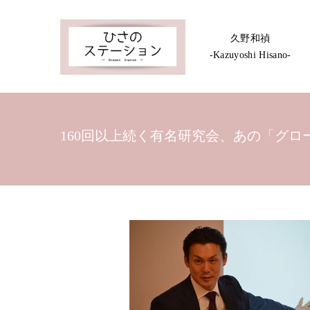
久野和禎
-Kazuyoshi Hisano-
160回以上続く有名研究会、あの「グ