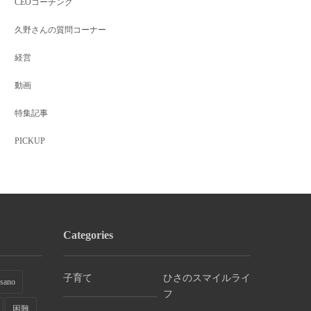
CEOコーチング
マネジメント
マネジメント
マネジメント
久野さんの質問コーナー
新着ランキング
パートナーに腹が立つ
【参加者満足度
理由。揉め...
100%】1月...
経営
動画
特集記事
PICKUP
Categories
子育て
ひさのスマイルライ
sano
フ
困難