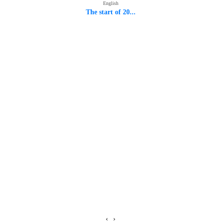
English
The start of 20...
‹
›